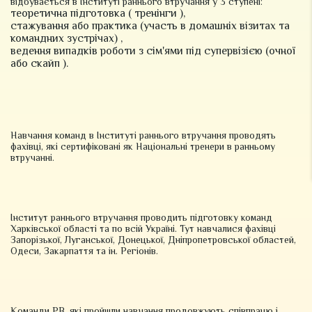
відбувається в Інституті раннього втручання у 3 ступені:
теоретична підготовка ( тренінги ),
стажування або практика (участь в домашніх візитах та
командних зустрічах) ,
ведення випадків роботи з сім'ями під супервізією (очної
або скайп ).
Навчання команд в Інституті раннього втручання проводять
фахівці, які сертифіковані як Національні тренери в ранньому
втручанні.
Інститут раннього втручання проводить підготовку команд
Харківської області та по всій Україні. Тут навчалися фахівці
Запорізької, Луганської, Донецької, Дніпропетровської областей,
Одеси, Закарпаття та ін. Регіонів.
Команди РВ, які пройшли навчання продовжують співпрацю і